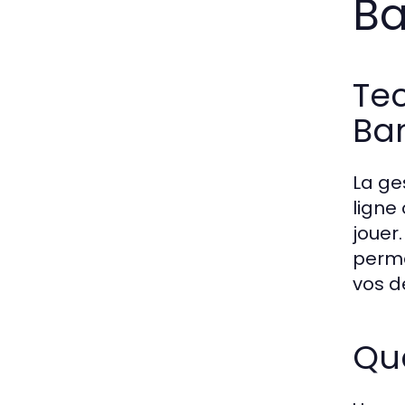
Ba
Tec
Ban
La ge
ligne
jouer
perme
vos d
Qu