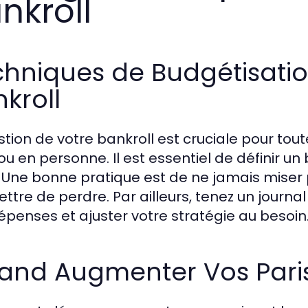
nkroll
hniques de Budgétisatio
kroll
stion de votre bankroll est cruciale pour tout
 ou en personne. Il est essentiel de définir 
. Une bonne pratique est de ne jamais miser
ttre de perdre. Par ailleurs, tenez un journa
épenses et ajuster votre stratégie au besoin
and Augmenter Vos Paris