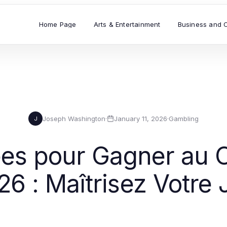
Home Page
Arts & Entertainment
Business and 
Joseph Washington
·
January 11, 2026
·
Gambling
J
ées pour Gagner au C
26 : Maîtrisez Votre 