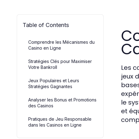
Table of Contents
Co
Ca
Comprendre les Mécanismes du
Casino en Ligne
Stratégies Clés pour Maximiser
Les c
Votre Bankroll
jeux 
Jeux Populaires et Leurs
bases
Stratégies Gagnantes
expér
Analyser les Bonus et Promotions
le sy
des Casinos
et éq
compl
Pratiques de Jeu Responsable
dans les Casinos en Ligne