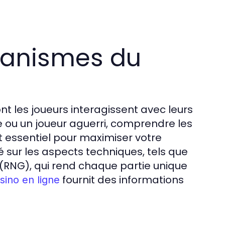
anismes du
t les joueurs interagissent avec leurs
e ou un joueur aguerri, comprendre les
t essentiel pour maximiser votre
mé sur les aspects techniques, tels que
(RNG), qui rend chaque partie unique
fournit des informations
sino en ligne