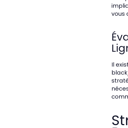
impli
vous 
Éva
Lig
Il ex
black
strat
néces
comme
St