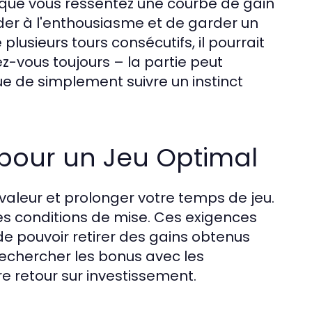
que vous ressentez une courbe de gain
éder à l'enthousiasme et de garder un
plusieurs tours consécutifs, il pourrait
-vous toujours – la partie peut
ue de simplement suivre un instinct
 pour un Jeu Optimal
valeur et prolonger votre temps de jeu.
les conditions de mise. Ces exigences
de pouvoir retirer des gains obtenus
rechercher les bonus avec les
e retour sur investissement.