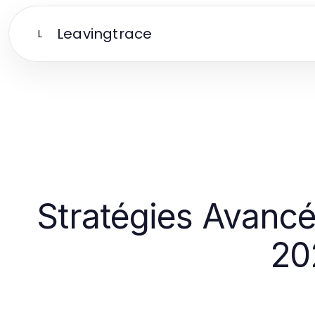
Leavingtrace
L
Stratégies Avanc
20