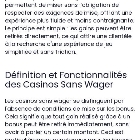
permettent de miser sans l’obligation de
respecter des exigences de mise, offrant une
expérience plus fluide et moins contraignante.
Le principe est simple : les gains peuvent être
retirés directement, ce qui attire une clientèle
à la recherche d'une expérience de jeu
simplifiée et sans friction.
Définition et Fonctionnalités
des Casinos Sans Wager
Les casinos sans wager se distinguent par
l'absence de conditions de mise sur les bonus.
Cela signifie que tout gain réalisé grâce à un
bonus peut être retiré immédiatement, sans
avoir à parier un certain montant. Ceci est
particulièrement avantageux pour les joueurs