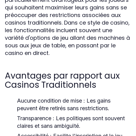
qui souhaitent maximiser leurs gains sans se
préoccuper des restrictions associées aux
casinos traditionnels. Dans ce style de casino,
les fonctionnalités incluent souvent une
variété d'options de jeu allant des machines à
sous aux jeux de table, en passant par le
casino en direct.
Avantages par rapport aux
Casinos Traditionnels
Aucune condition de mise :
Les gains
peuvent être retirés sans restrictions.
Transparence :
Les politiques sont souvent
claires et sans ambiguïté.
Accessibilité :
Facilite l'inscription et le jeu,