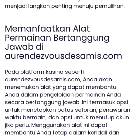
menjadi langkah penting menuju pemulihan.
Memanfaatkan Alat
Permainan Bertanggung
Jawab di
aurendezvousdesamis.com
Pada platform kasino seperti
aurendezvousdesamis.com, Anda akan
menemukan alat yang dapat membantu
Anda dalam pengelolaan permainan Anda
secara bertanggung jawab. Ini termasuk opsi
untuk menetapkan batas setoran, penawaran
waktu bermain, dan opsi untuk menutup akun
jika perlu. Menggunakan alat ini dapat
membantu Anda tetap dalam kendali dan