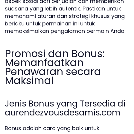
aspek sosial dari perjudian dan memberikan
suasana yang lebih autentik. Pastikan untuk
memahami aturan dan strategi khusus yang
berlaku untuk permainan ini untuk
memaksimalkan pengalaman bermain Anda.
Promosi dan Bonus:
Memanfaatkan
Penawaran secara
Maksimal
Jenis Bonus yang Tersedia di
aurendezvousdesamis.com
Bonus adalah cara yang baik untuk