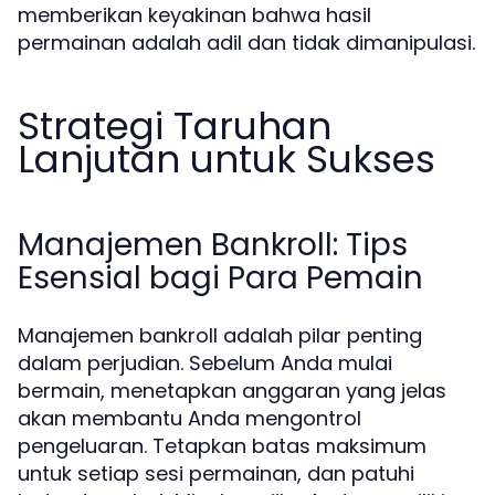
memberikan keyakinan bahwa hasil
permainan adalah adil dan tidak dimanipulasi.
Strategi Taruhan
Lanjutan untuk Sukses
Manajemen Bankroll: Tips
Esensial bagi Para Pemain
Manajemen bankroll adalah pilar penting
dalam perjudian. Sebelum Anda mulai
bermain, menetapkan anggaran yang jelas
akan membantu Anda mengontrol
pengeluaran. Tetapkan batas maksimum
untuk setiap sesi permainan, dan patuhi