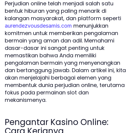
Perjudian online telah menjadi salah satu
bentuk hiburan yang paling menarik di
kalangan masyarakat, dan platform seperti
menunjukkan
aurendezvousdesamis.com
komitmen untuk memberikan pengalaman
bermain yang aman dan adil. Memahami
dasar-dasar ini sangat penting untuk
memastikan bahwa Anda memiliki
pengalaman bermain yang menyenangkan
dan bertanggung jawab. Dalam artikel ini, kita
akan menjelajahi berbagai elemen yang
membentuk dunia perjudian online, terutama
fokus pada permainan slot dan
mekanismenya.
Pengantar Kasino Online:
Cara Kerjanya