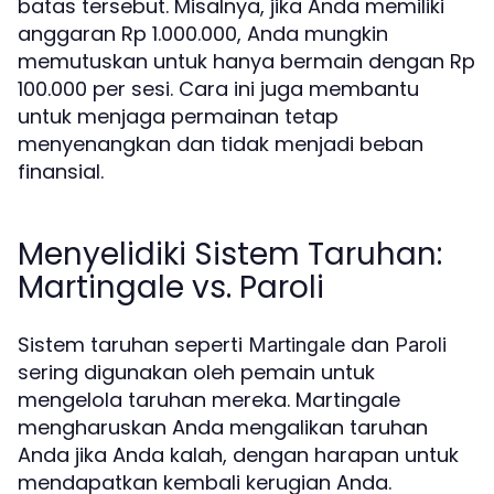
batas tersebut. Misalnya, jika Anda memiliki
anggaran Rp 1.000.000, Anda mungkin
memutuskan untuk hanya bermain dengan Rp
100.000 per sesi. Cara ini juga membantu
untuk menjaga permainan tetap
menyenangkan dan tidak menjadi beban
finansial.
Menyelidiki Sistem Taruhan:
Martingale vs. Paroli
Sistem taruhan seperti
dan
Martingale
Paroli
sering digunakan oleh pemain untuk
mengelola taruhan mereka. Martingale
mengharuskan Anda mengalikan taruhan
Anda jika Anda kalah, dengan harapan untuk
mendapatkan kembali kerugian Anda.