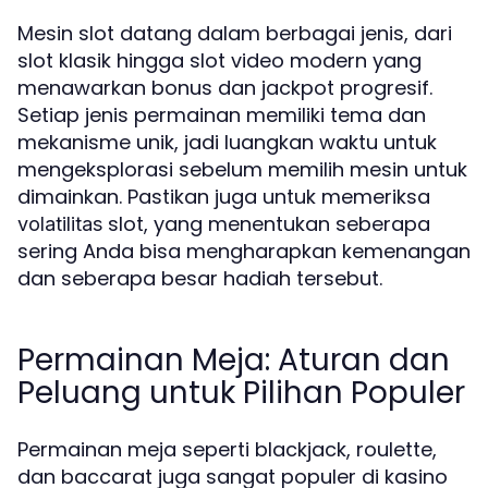
Mesin slot datang dalam berbagai jenis, dari
slot klasik hingga slot video modern yang
menawarkan bonus dan jackpot progresif.
Setiap jenis permainan memiliki tema dan
mekanisme unik, jadi luangkan waktu untuk
mengeksplorasi sebelum memilih mesin untuk
dimainkan. Pastikan juga untuk memeriksa
slot, yang menentukan seberapa
volatilitas
sering Anda bisa mengharapkan kemenangan
dan seberapa besar hadiah tersebut.
Permainan Meja: Aturan dan
Peluang untuk Pilihan Populer
Permainan meja seperti blackjack, roulette,
dan baccarat juga sangat populer di kasino