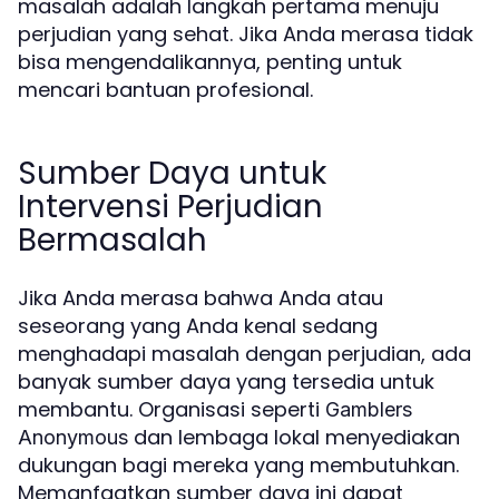
masalah adalah langkah pertama menuju
perjudian yang sehat. Jika Anda merasa tidak
bisa mengendalikannya, penting untuk
mencari bantuan profesional.
Sumber Daya untuk
Intervensi Perjudian
Bermasalah
Jika Anda merasa bahwa Anda atau
seseorang yang Anda kenal sedang
menghadapi masalah dengan perjudian, ada
banyak sumber daya yang tersedia untuk
membantu. Organisasi seperti
Gamblers
dan lembaga lokal menyediakan
Anonymous
dukungan bagi mereka yang membutuhkan.
Memanfaatkan sumber daya ini dapat