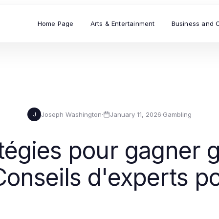
Home Page
Arts & Entertainment
Business and 
Joseph Washington
·
January 11, 2026
·
Gambling
J
ratégies pour gagner 
Conseils d'experts 