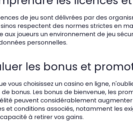
prendre les licences et
icences de jeu sont délivrées par des organis
asinos respectent des normes strictes en mat
e aux joueurs un environnement de jeu sécuri
 données personnelles.
luer les bonus et promo
ue vous choisissez un casino en ligne, n'oubl
s de bonus. Les bonus de bienvenue, les pr
délité peuvent considérablement augmenter vo
s et conditions associés, notamment les exi
 capacité à retirer vos gains.