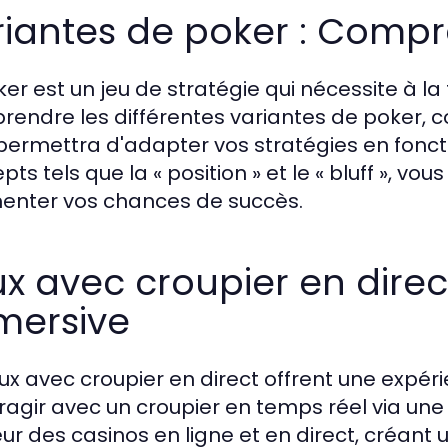
iantes de poker : Compre
ker est un jeu de stratégie qui nécessite à l
endre les différentes variantes de poker, 
permettra d'adapter vos stratégies en foncti
ts tels que la « position » et le « bluff », vo
nter vos chances de succès.
x avec croupier en direc
mersive
eux avec croupier en direct offrent une expé
eragir avec un croupier en temps réel via un
eur des casinos en ligne et en direct, créant