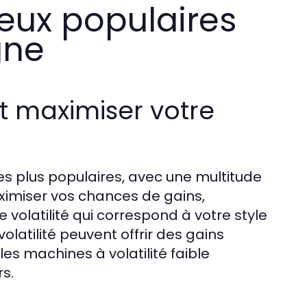
eux populaires
gne
 maximiser votre
es plus populaires, avec une multitude
imiser vos chances de gains,
volatilité qui correspond à votre style
latilité peuvent offrir des gains
s machines à volatilité faible
rs.