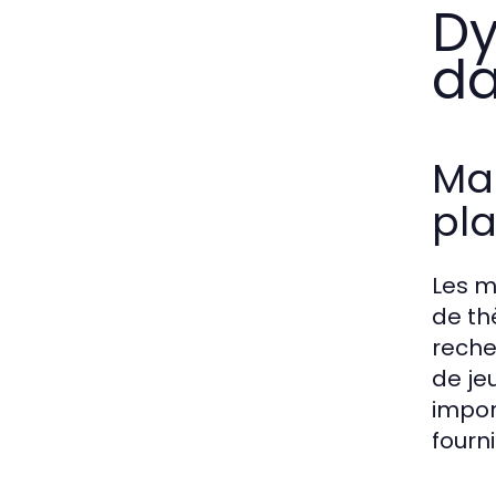
Dy
da
Ma
pla
Les m
de th
reche
de je
impor
fourn