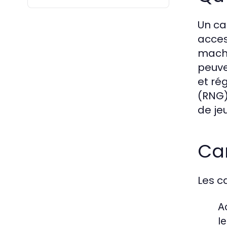
Un ca
acces
machi
peuve
et ré
(RNG)
de je
Car
Les c
Ac
l