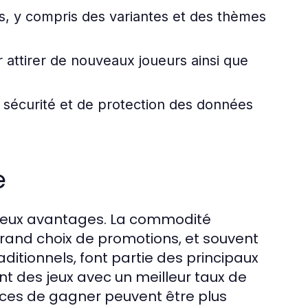
s, y compris des variantes et des thèmes
r attirer de nouveaux joueurs ainsi que
sécurité et de protection des données
e
reux avantages. La commodité
grand choix de promotions, et souvent
ditionnels, font partie des principaux
ent des jeux avec un meilleur taux de
ances de gagner peuvent être plus