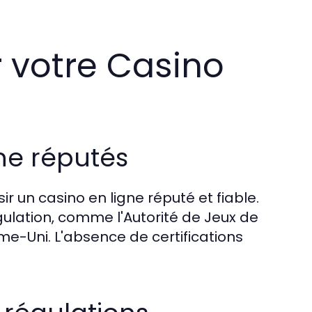
 votre Casino
gne réputés
ir un casino en ligne réputé et fiable.
régulation, comme l'Autorité de Jeux de
e-Uni. L'absence de certifications