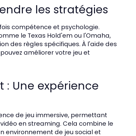
ndre les stratégies
a fois compétence et psychologie.
comme le Texas Hold'em ou l'Omaha,
on des règles spécifiques. À l'aide des
us pouvez améliorer votre jeu et
t : Une expérience
rience de jeu immersive, permettant
e vidéo en streaming. Cela combine le
 un environnement de jeu social et