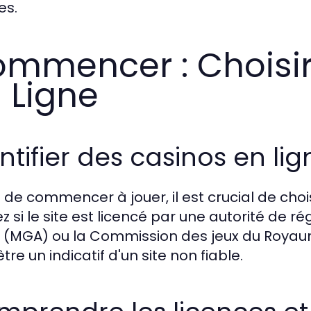
es.
mmencer : Choisir
 Ligne
ntifier des casinos en li
 de commencer à jouer, il est crucial de chois
ez si le site est licencé par une autorité de 
 (MGA) ou la Commission des jeux du Royaum
tre un indicatif d'un site non fiable.