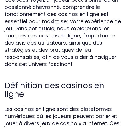
passionné chevronné, comprendre le
fonctionnement des casinos en ligne est
essentiel pour maximiser votre expérience de
jeu. Dans cet article, nous explorerons les
nuances des casinos en ligne, l'importance
des avis des utilisateurs, ainsi que des
stratégies et des pratiques de jeu
responsables, afin de vous aider à naviguer
dans cet univers fascinant.
Définition des casinos en
ligne
Les casinos en ligne sont des plateformes
numériques où les joueurs peuvent parier et
jouer à divers jeux de casino via Internet. Ces