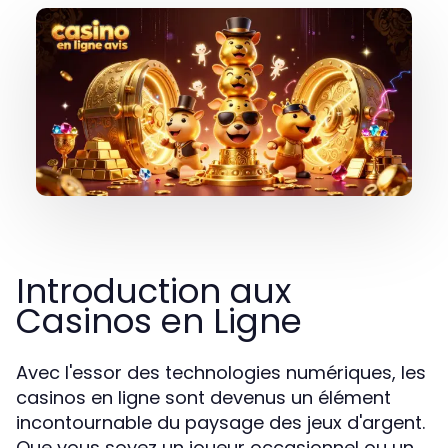
Introduction aux
Casinos en Ligne
Avec l'essor des technologies numériques, les
casinos en ligne sont devenus un élément
incontournable du paysage des jeux d'argent.
Que vous soyez un joueur occasionnel ou un