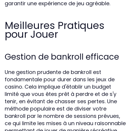
garantir une expérience de jeu agréable.
Meilleures Pratiques
pour Jouer
Gestion de bankroll efficace
Une gestion prudente de bankroll est
fondamentale pour durer dans les jeux de
casino. Cela implique d'établir un budget
limité que vous êtes prêt à perdre et de s'y
tenir, en évitant de chasser ses pertes. Une
méthode populaire est de diviser votre
bankroll par le nombre de sessions prévues,
ce qui limite les mises à un niveau raisonnable
permettant de jouer de manière récréative.