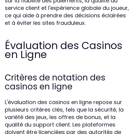
sur la fiabilité des paiements, la qualité du
service client et l'expérience globale du joueur,
ce qui aide à prendre des décisions éclairées
et à éviter les sites frauduleux.
Évaluation des Casinos
en Ligne
Critères de notation des
casinos en ligne
L'évaluation des casinos en ligne repose sur
plusieurs critères clés, tels que la sécurité, la
variété des jeux, les offres de bonus, et la
qualité du support client. Les plateformes
doivent être licenciées par des autorités de