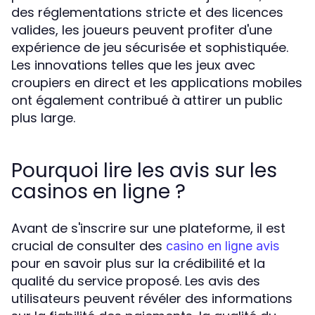
des réglementations stricte et des licences
valides, les joueurs peuvent profiter d'une
expérience de jeu sécurisée et sophistiquée.
Les innovations telles que les jeux avec
croupiers en direct et les applications mobiles
ont également contribué à attirer un public
plus large.
Pourquoi lire les avis sur les
casinos en ligne ?
Avant de s'inscrire sur une plateforme, il est
crucial de consulter des
casino en ligne avis
pour en savoir plus sur la crédibilité et la
qualité du service proposé. Les avis des
utilisateurs peuvent révéler des informations