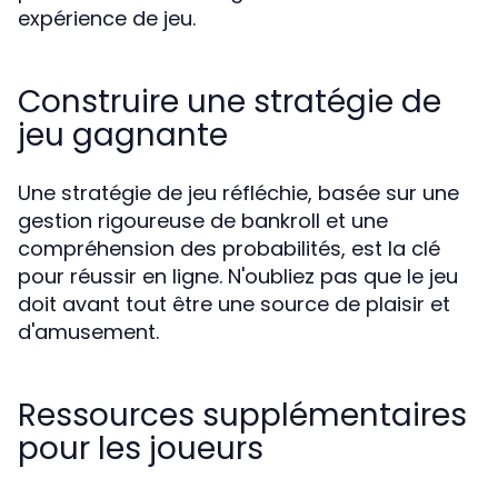
expérience de jeu.
Construire une stratégie de
jeu gagnante
Une stratégie de jeu réfléchie, basée sur une
gestion rigoureuse de bankroll et une
compréhension des probabilités, est la clé
pour réussir en ligne. N'oubliez pas que le jeu
doit avant tout être une source de plaisir et
d'amusement.
Ressources supplémentaires
pour les joueurs