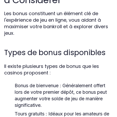
à Considérer
Les bonus constituent un élément clé de
l'expérience de jeu en ligne, vous aidant à
maximiser votre bankroll et à explorer divers
jeux.
Types de bonus disponibles
Il existe plusieurs types de bonus que les
casinos proposent :
Bonus de bienvenue :
Généralement offert
lors de votre premier dépôt, ce bonus peut
augmenter votre solde de jeu de manière
significative.
Tours gratuits :
Idéaux pour les amateurs de