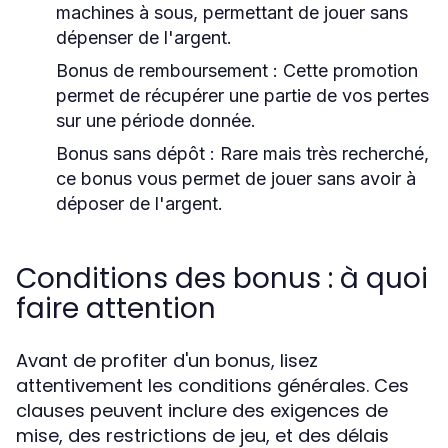
machines à sous, permettant de jouer sans
dépenser de l'argent.
Bonus de remboursement :
Cette promotion
permet de récupérer une partie de vos pertes
sur une période donnée.
Bonus sans dépôt :
Rare mais très recherché,
ce bonus vous permet de jouer sans avoir à
déposer de l'argent.
Conditions des bonus : à quoi
faire attention
Avant de profiter d'un bonus, lisez
attentivement les conditions générales. Ces
clauses peuvent inclure des exigences de
mise, des restrictions de jeu, et des délais