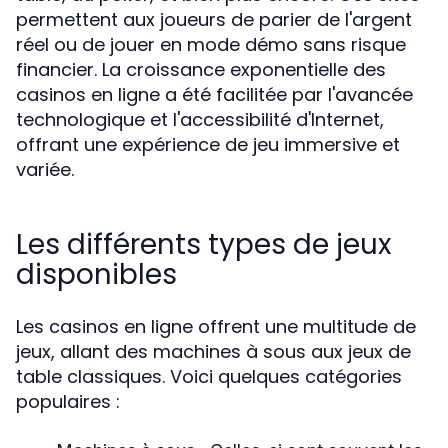
permettent aux joueurs de parier de l'argent
réel ou de jouer en mode démo sans risque
financier. La croissance exponentielle des
casinos en ligne a été facilitée par l'avancée
technologique et l'accessibilité d'Internet,
offrant une expérience de jeu immersive et
variée.
Les différents types de jeux
disponibles
Les casinos en ligne offrent une multitude de
jeux, allant des machines à sous aux jeux de
table classiques. Voici quelques catégories
populaires :