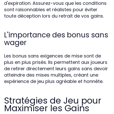
d'expiration. Assurez-vous que les conditions
sont raisonnables et réalistes pour éviter
toute déception lors du retrait de vos gains.
L'importance des bonus sans
wager
Les bonus sans exigences de mise sont de
plus en plus prisés. Ils permettent aux joueurs
de retirer directement leurs gains sans devoir
atteindre des mises multiples, créant une
expérience de jeu plus agréable et honnête.
Stratégies de Jeu pour
Maximiser les Gains