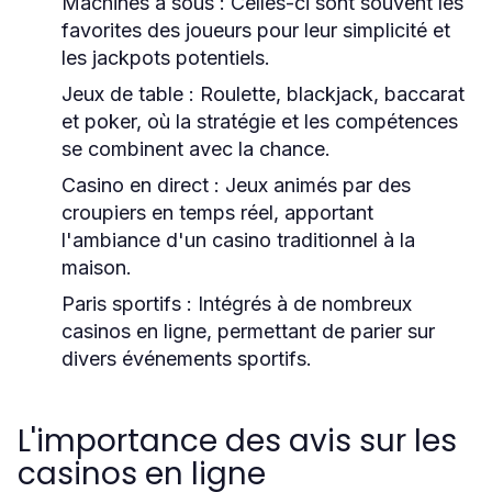
Machines à sous :
Celles-ci sont souvent les
favorites des joueurs pour leur simplicité et
les jackpots potentiels.
Jeux de table :
Roulette, blackjack, baccarat
et poker, où la stratégie et les compétences
se combinent avec la chance.
Casino en direct :
Jeux animés par des
croupiers en temps réel, apportant
l'ambiance d'un casino traditionnel à la
maison.
Paris sportifs :
Intégrés à de nombreux
casinos en ligne, permettant de parier sur
divers événements sportifs.
L'importance des avis sur les
casinos en ligne