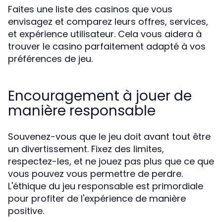
Faites une liste des casinos que vous
envisagez et comparez leurs offres, services,
et expérience utilisateur. Cela vous aidera à
trouver le casino parfaitement adapté à vos
préférences de jeu.
Encouragement à jouer de
manière responsable
Souvenez-vous que le jeu doit avant tout être
un divertissement. Fixez des limites,
respectez-les, et ne jouez pas plus que ce que
vous pouvez vous permettre de perdre.
L'éthique du jeu responsable est primordiale
pour profiter de l'expérience de manière
positive.