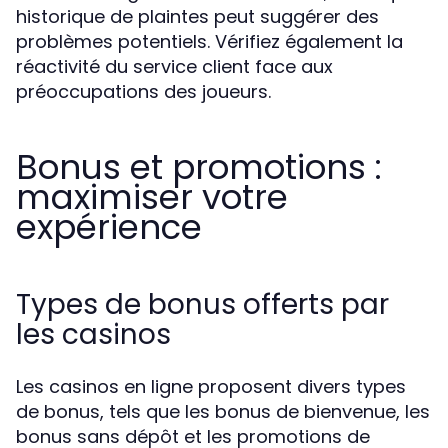
historique de plaintes peut suggérer des
problèmes potentiels. Vérifiez également la
réactivité du service client face aux
préoccupations des joueurs.
Bonus et promotions :
maximiser votre
expérience
Types de bonus offerts par
les casinos
Les casinos en ligne proposent divers types
de bonus, tels que les bonus de bienvenue, les
bonus sans dépôt et les promotions de