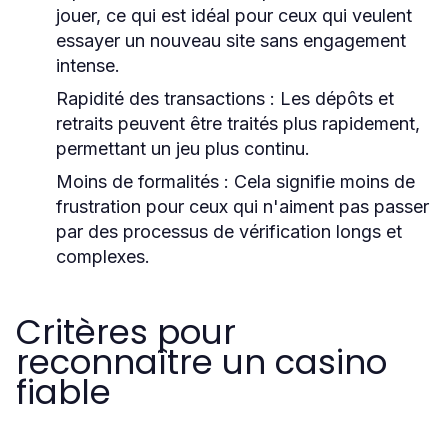
jouer, ce qui est idéal pour ceux qui veulent
essayer un nouveau site sans engagement
intense.
Rapidité des transactions :
Les dépôts et
retraits peuvent être traités plus rapidement,
permettant un jeu plus continu.
Moins de formalités :
Cela signifie moins de
frustration pour ceux qui n'aiment pas passer
par des processus de vérification longs et
complexes.
Critères pour
reconnaître un casino
fiable