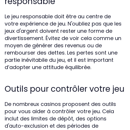
responsable
Le jeu responsable doit être au centre de
votre expérience de jeu. N'oubliez pas que les
jeux d'argent doivent rester une forme de
divertissement. Évitez de voir cela comme un
moyen de générer des revenus ou de
rembourser des dettes. Les pertes sont une
partie inévitabile du jeu, et il est important
d’adopter une attitude équilibrée.
Outils pour contrôler votre jeu
De nombreux casinos proposent des outils
pour vous aider à contrôler votre jeu. Cela
inclut des limites de dépôt, des options
d'auto-exclusion et des périodes de