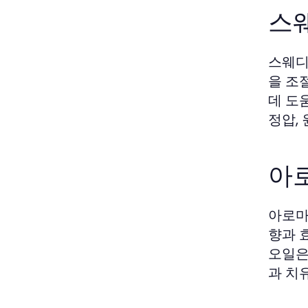
스
스웨디
을 조
데 도
정압,
아
아로마
향과 
오일은
과 치