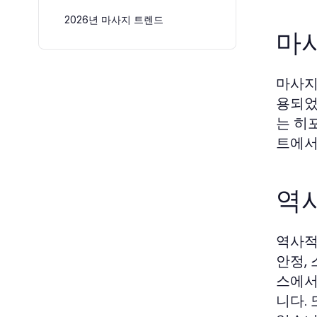
2026년 마사지 트렌드
마
마사지
용되었
는 히
트에서
역
역사적
안정,
스에서
니다.