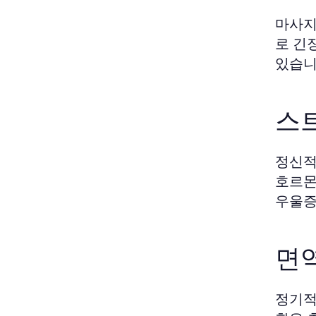
마사지
로 긴
있습니
스
정신적
호르몬
우울증
면
정기적