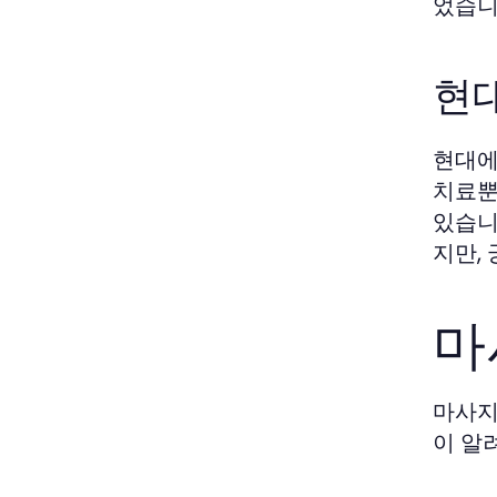
었습니
현
현대에
치료뿐
있습니
지만,
마
마사지
이 알