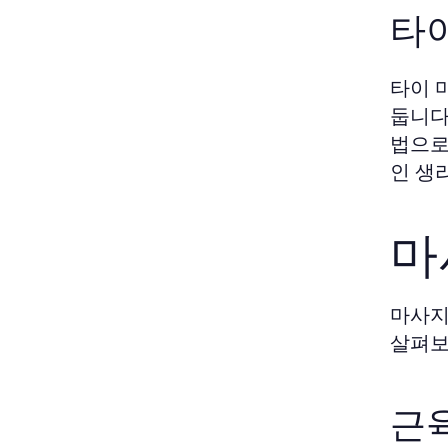
타
타이 
둡니다
법으로
인 생
마
마사지
살펴보
근