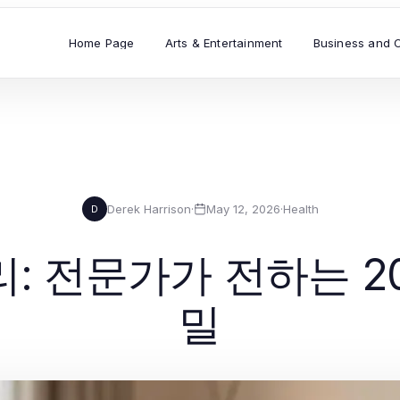
Home Page
Arts & Entertainment
Business and 
Derek Harrison
·
May 12, 2026
·
Health
D
: 전문가가 전하는 2
밀