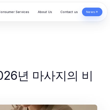
Consumer Services
About Us
Contact us
News
026년 마사지의 비