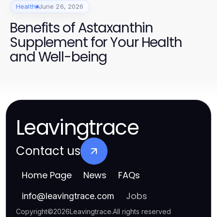
Health
June 26, 2026
Benefits of Astaxanthin
Supplement for Your Health
and Well-being
Leavingtrace
Contact us
Home Page
News
FAQs
Jobs
info
@
leavingtrace.com
Copyright
©
2026
Leavingtrace
.
All rights reserved